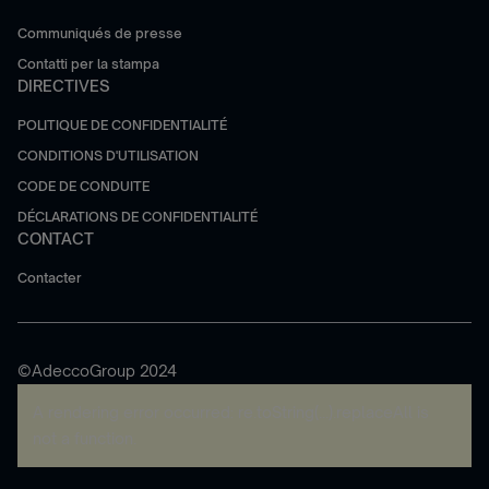
Communiqués de presse
Contatti per la stampa
DIRECTIVES
POLITIQUE DE CONFIDENTIALITÉ
CONDITIONS D'UTILISATION
CODE DE CONDUITE
DÉCLARATIONS DE CONFIDENTIALITÉ
CONTACT
Contacter
©AdeccoGroup 2024
A rendering error occurred:
re.toString(...).replaceAll is
not a function
.