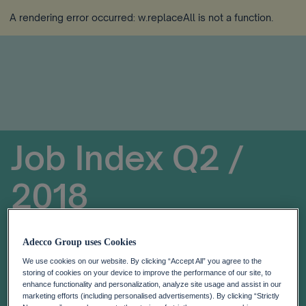
A rendering error occurred:
w.replaceAll is not a function
.
Job Index Q2 /
2018
Adecco Group uses Cookies
We use cookies on our website. By clicking “Accept All” you agree to the
storing of cookies on your device to improve the performance of our site, to
enhance functionality and personalization, analyze site usage and assist in our
marketing efforts (including personalised advertisements). By clicking “Strictly