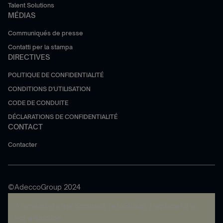
Talent Solutions
MÉDIAS
Communiqués de presse
Contatti per la stampa
DIRECTIVES
POLITIQUE DE CONFIDENTIALITÉ
CONDITIONS D'UTILISATION
CODE DE CONDUITE
DÉCLARATIONS DE CONFIDENTIALITÉ
CONTACT
Contacter
©AdeccoGroup 2024
A rendering error occurred:
re.toString(...).replaceAll is
not a function
.