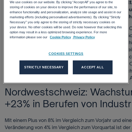
etwas über dem gesamtschweizerischen Durchschnitt. 
We use cookies on our website. By clicking “Accept All” you agree to the
storing of cookies on your device to improve the performance of our site, to
wissenschaftlich fundierte Erhebung des Adecco Grou
enhance functionality and personalization, analyze site usage and assist in our
Index des Stellenmarkt-Monitors der Universität Zürich
marketing efforts (including personalised advertisements). By clicking “Strictly
Necessary” you only agree to the storing of strictly necessary cookies on
your device. No other cookies will be used. Do note however that selecting this
Der Adecco Group Swiss Job Market Index steigt im 3. 
option may result in a less optimized browsing experience. For more
Vergleich zum Vorjahresquartal. «Im Jahresvergleich wäc
information please see our
Cookie Policy
Privacy Policy
Stelleninserate, wobei wir im Vergleich zum Vorquartal 
Stagnation beobachten. Es bleibt abzuwarten, ob dies e
COOKIES SETTINGS
dafür ist, dass Unternehmen im Rahmen der Personalsuc
Wirtschaftslage reagieren», kommentiert Nicole Burth,
STRICTLY NECESSARY
ACCEPT ALL
Gruppe Schweiz. «In vielen Berufsgruppen zeichnet sich
eine Verlangsamung des Wachstums ab», kommentiert 
Nordwestschweiz: Wachstu
+23% in Berufen von Industr
Mit einem Plus von 8% im Vergleich zum Vorjahr und einer
Veränderung von 4% im Vergleich zum Vorquartal ist der 