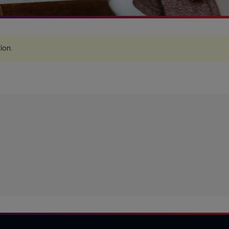
tion
.