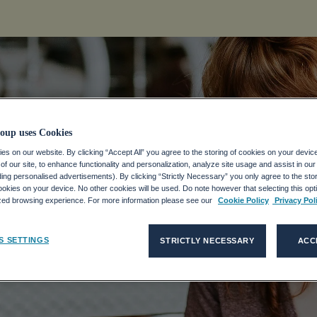
oup uses Cookies
oluciones
s on our website. By clicking “Accept All” you agree to the storing of cookies on your devic
f our site, to enhance functionality and personalization, analyze site usage and assist in ou
uding personalised advertisements). By clicking “Strictly Necessary” you only agree to the stori
kies on your device. No other cookies will be used. Do note however that selecting this opti
ized browsing experience. For more information please see our
Cookie Policy
Privacy Pol
oluciones globales de RR. HH. y
mpleado hasta la subcontratación
S SETTINGS
STRICTLY NECESSARY
ACC
tú necesites. Sea cual sea tu