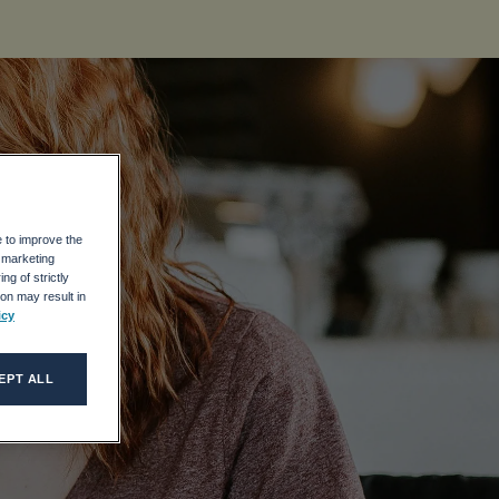
e to improve the
r marketing
ng of strictly
on may result in
icy
EPT ALL