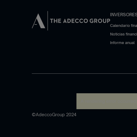
INVERSORE
Calendario fin
Noticias financ
Informe anual
A rendering error occurred
©AdeccoGroup 2024