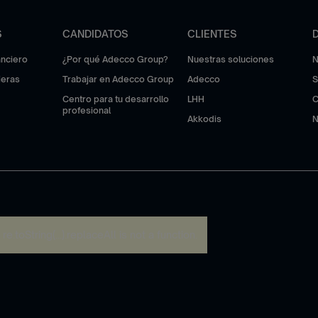
S
CANDIDATOS
CLIENTES
anciero
¿Por qué Adecco Group?
Nuestras soluciones
N
ieras
Trabajar en Adecco Group
Adecco
S
Centro para tu desarrollo
LHH
C
profesional
Akkodis
N
:
re.toString(...).replaceAll is not a function
.