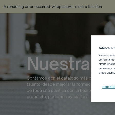
A rendering error occurred:
w.replaceAll is not a function
.
Adecco Gr
Nuestras s
We use cookie
performance o
efforts (incl
necessary coo
a less optim
Contamos con el catálogo más completo de s
talento: desde mejorar la formación de un e
COOKIE
de toda una plantilla con la flexibilidad que 
propósito, podemos ayudarte a lograrlo.