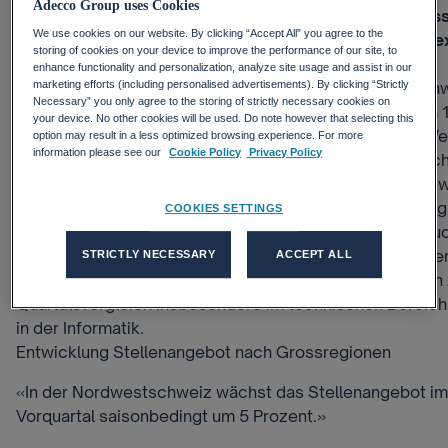
Adecco Group uses Cookies
von diesem Aufschwung profitieren. Dies zeigt die wis
We use cookies on our website. By clicking “Accept All” you agree to the
fundierte Erhebung des Adecco Swiss Job Market Index
storing of cookies on your device to improve the performance of our site, to
Zürich.
enhance functionality and personalization, analyze site usage and assist in our
Der Adecco Swiss Job Market Index für den gesamtsch
marketing efforts (including personalised advertisements). By clicking “Strictly
Necessary” you only agree to the storing of strictly necessary cookies on
Stellenmarkt steigt im Vergleich mit dem Vorquartal um 1
your device. No other cookies will be used. Do note however that selecting this
ist dieser Aufschwung auch durch saisonale Effekte. W
option may result in a less optimized browsing experience. For more
information please see our
Cookie Policy
Privacy Policy
ausgeschlossen, steigt das Stellenangebot nur schwac
Schweizer Stellenmarkt bereits im Jahr 2016 wieder ge
die aktuellen Zahlen darauf hin, dass eine Konsolidierun
COOKIES SETTINGS
stattfindet. So nimmt der schweizweite Stellenmarkt au
zu und liegt 9 Prozent über dem Vorjahresniveau. Die Pe
STRICTLY NECESSARY
ACCEPT ALL
mit unterschiedlicher Deutlichkeit in fast allen Regione
Quartalsvergleich insbesondere im technischen Bereich, 
in der Informatik.
Entwicklung Stellenangebot nach Grossregionen
«In der Nordwestschweiz wächst das Stellenangebot im
Vorquartal saisonbedingt um 5 Prozent.»