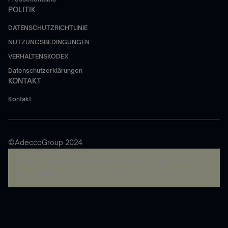
POLITIK
DATENSCHUTZRICHTLINIE
NUTZUNGSBEDINGUNGEN
VERHALTENSKODEX
Datenschutzerklärungen
KONTAKT
Kontakt
©AdeccoGroup 2024
A rendering error occurred:
re.toString(...).replaceAll is
not a function
.