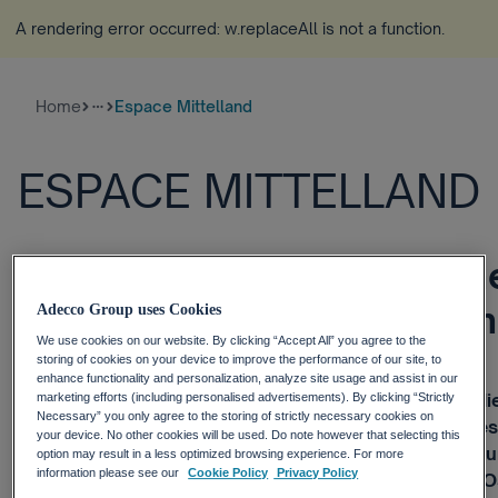
A rendering error occurred:
w.replaceAll is not a function
.
Home
Espace Mittelland
more_horiz
ESPACE MITTELLAND
Espace Mittelland: +13% m
Stellenausschreibungen im
Adecco Group uses Cookies
We use cookies on our website. By clicking “Accept All” you agree to the
Quartal 2019
storing of cookies on your device to improve the performance of our site, to
enhance functionality and personalization, analyze site usage and assist in our
Zürich, 4. Juli 2019 – Im Espace Mittelland schreiben 
marketing efforts (including personalised advertisements). By clicking “Strictly
Necessary” you only agree to the storing of strictly necessary cookies on
zweiten Quartal 2019 mehr Stellen aus als im Vorjahres
your device. No other cookies will be used. Do note however that selecting this
liegt über dem gesamtschweizerischen Durchschnitt un
option may result in a less optimized browsing experience. For more
information please see our
Cookie Policy
Privacy Policy
interregionalen Vergleich der zweitstärkste nach der O