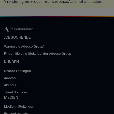
A rendering error occurred:
w.replaceAll is not a function
.
JOBSUCHENDE
Warum die Adecco Group?
Finden Sie eine Stelle bei der Adecco Group
KUNDEN
Unsere Lösungen
Adecco
Akkodis
Talent Solutions
MEDIEN
Medienmitteilungen
Pressekontakte