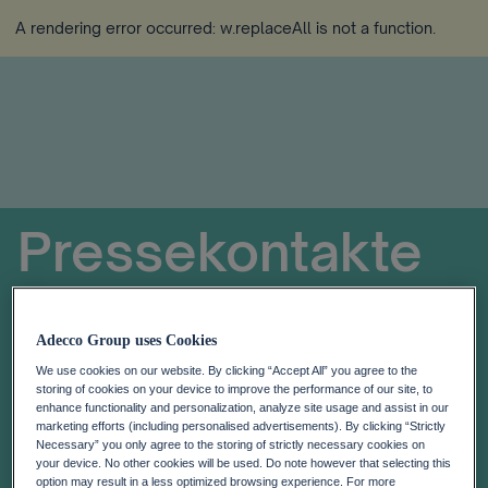
A rendering error occurred:
w.replaceAll is not a function
.
Pressekontakte
Adecco Group uses Cookies
We use cookies on our website. By clicking “Accept All” you agree to the
storing of cookies on your device to improve the performance of our site, to
enhance functionality and personalization, analyze site usage and assist in our
marketing efforts (including personalised advertisements). By clicking “Strictly
Necessary” you only agree to the storing of strictly necessary cookies on
your device. No other cookies will be used. Do note however that selecting this
option may result in a less optimized browsing experience. For more