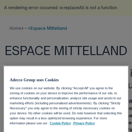
A rendering error occurred:
w.replaceAll is not a function
.
Home
Espace Mittelland
more_horiz
ESPACE MITTELLAND
Anzahl der Stellenanzeigen
Adecco Group uses Cookies
Mittelland auf hohem Niveau
We use cookies on our website. By clicking “Accept All” you agree to the
storing of cookies on your device to improve the performance of our site, to
enhance functionality and personalization, analyze site usage and assist in our
Zürich, 6. April 2018 – Das Stellenangebot im Espace Mi
marketing efforts (including personalised advertisements). By clicking “Strictly
Frühling 2018 auf dem Niveau des Vorjahres (+1%), wom
Necessary” you only agree to the storing of strictly necessary cookies on
your device. No other cookies will be used. Do note however that selecting this
schwächer abschneidet als der gesamtschweizerische 
option may result in a less optimized browsing experience. For more
zeigt die wissenschaftlich fundierte Erhebung des Ad
information please see our
Cookie Policy
Privacy Policy
Market Index der Universität Zürich. Während im Beruf