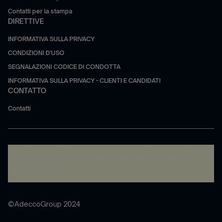
Contatti per la stampa
DIRETTIVE
INFORMATIVA SULLA PRIVACY
CONDIZIONI D'USO
SEGNALAZIONI CODICE DI CONDOTTA
INFORMATIVA SULLA PRIVACY - CLIENTI E CANDIDATI
CONTATTO
Contatti
A rendering error occurred:
re.toString(...).replaceAll is
not a function
.
©AdeccoGroup 2024