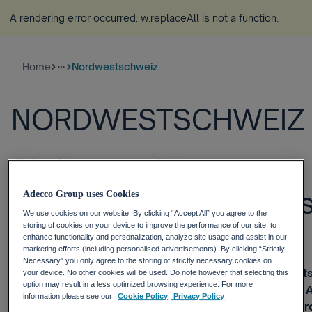
A rendering error occurred:
w.replaceAll is not a function
.
Home
Nordwestschweiz
more_horiz
NORDWESTSCHWEIZ
Stellenmarkt
Nordwestschweiz: Ans
Adecco Group uses Cookies
We use cookies on our website. By clicking “Accept All” you agree to the
5%
storing of cookies on your device to improve the performance of our site, to
enhance functionality and personalization, analyze site usage and assist in our
marketing efforts (including personalised advertisements). By clicking “Strictly
Necessary” you only agree to the storing of strictly necessary cookies on
Zürich, 5. Juli 2018 – Der Stellenmarkt in der Nordwes
your device. No other cookies will be used. Do note however that selecting this
option may result in a less optimized browsing experience. For more
sich im Sommerquartal 2018 positiv. Die Zunahme der 
information please see our
Cookie Policy
Privacy Policy
Stellenausschreibungen in dieser Region liegt mit 5 P