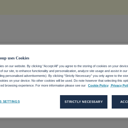
HWEIZ
oup uses Cookies
s on our website. By clicking “Accept All” you agree to the storing of cookies on your devic
f our site, to enhance functionality and personalization, analyze site usage and assist in ou
eizer
uding personalised advertisements). By clicking “Strictly Necessary” you only agree to the stori
kies on your device. No other cookies will be used. Do note however that selecting this opti
ized browsing experience. For more information please see our
Cookie Policy
Privacy Pol
eiterhin
S SETTINGS
STRICTLY NECESSARY
ACC