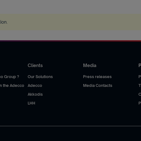
tion
.
Clients
Media
P
co Group ?
Our Solutions
Press releases
P
hin the Adecco
Adecco
Media Contacts
T
Akkodis
C
LHH
P