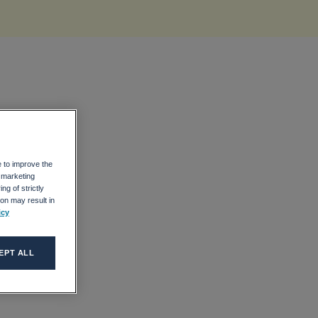
e to improve the
r marketing
ng of strictly
on may result in
icy
EPT ALL