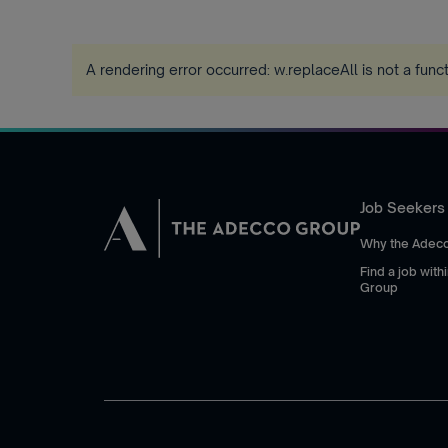
A rendering error occurred:
w.replaceAll is not a func
Job Seekers
Why the Adec
Find a job wit
Group