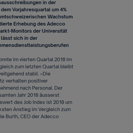
lenausschreibungen in der
 dem Vorjahresquartal um 4%
esamtschweizerischen Wachstum
ndierte Erhebung des Adecco
rkt-Monitors der Universität
lässt sich in der
hmensdienstleistungsberufen
nnte im vierten Quartal 2018 im
leich zum letzten Quartal bleibt
weitgehend stabil. «Die
z verhalten positiver
nehmend nach Personal. Der
samten Jahr 2018 äusserst
tswert des Job Index ist 2018 um
rksten Anstieg im Vergleich zum
ole Burth, CEO der Adecco