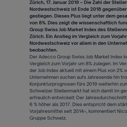
Zürich, 17. Januar 2019 – Die Zahl der Stel
Nordwestschweiz ist Ende 2018 gegenüber
gestiegen. Dieses Plus liegt unter dem g
von 8%. Dies zeigt die wissenschaftlich fu
Group Swiss Job Market Index des Stellenma
Zürich. Ein Anstieg im Vergleich zum Vorjahr 
Nordwestschweiz vor allem in den Unterne
beobachten.
Der Adecco Group Swiss Job Market Index ko
Vergleich zum Vorjahr um 8% zulegen. Im Verg
der Job Index aktuell mit einem Plus von 2% 
Unternehmen suchen aufs Jahresende hin trot
Konjunkturprognosen fürs 2019 weiterhin zu
Schweizer Stellenmarkt hat sich damit im ge
erfreulich entwickelt: Der Jahresdurchschnit
6 % höher als 2017. Dies entspricht dem stä
Vorjahresmittel seit 2014», kommentiert Nic
Gruppe Schweiz.