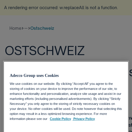
A rendering error occurred:
w.replaceAll is not a function
.
Home
Ostschweiz
more_horiz
OSTSCHWEIZ
Stellenmarkt mit stär
Adecco Group uses Cookies
Wachstum in der
We use cookies on our website. By clicking “Accept All” you agree to the
storing of cookies on your device to improve the performance of our site, to
enhance functionality and personalization, analyze site usage and assist in our
Deutschschweiz: +9%
marketing efforts (including personalised advertisements). By clicking “Strictly
Necessary” you only agree to the storing of strictly necessary cookies on
your device. No other cookies will be used. Do note however that selecting this
option may result in a less optimized browsing experience. For more
Zürich, 4. Oktober 2018 – Der Stellenmarkt der Ostschw
information please see our
Cookie Policy
Privacy Policy
Herbstquartal zu. Nach einer Stagnation im Jahr 2017 is