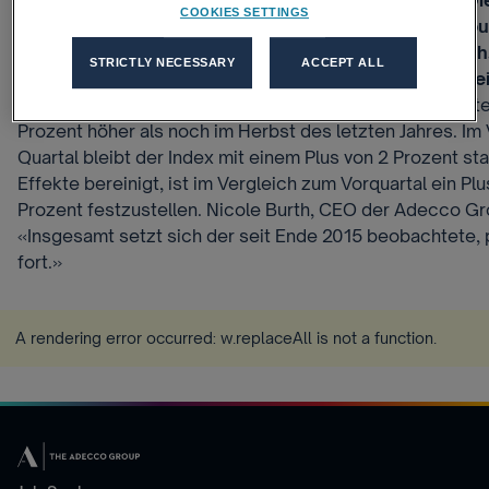
Anstieg der Anzahl Stellenanzeigen zu beobachten. Die
COOKIES SETTINGS
wissenschaftlich fundierte Erhebung des Adecco Grou
Index des Stellenmarkt-Monitors der Universität Züric
STRICTLY NECESSARY
ACCEPT ALL
ist vor allem in den Berufen der Unternehmensdienstle
Der Adecco Group Swiss Job Market Index liegt im dritt
Prozent höher als noch im Herbst des letzten Jahres. Im
Quartal bleibt der Index mit einem Plus von 2 Prozent sta
Effekte bereinigt, ist im Vergleich zum Vorquartal ein Plus
Prozent festzustellen. Nicole Burth, CEO der Adecco Gr
«Insgesamt setzt sich der seit Ende 2015 beobachtete, 
fort.»
A rendering error occurred:
w.replaceAll is not a function
.