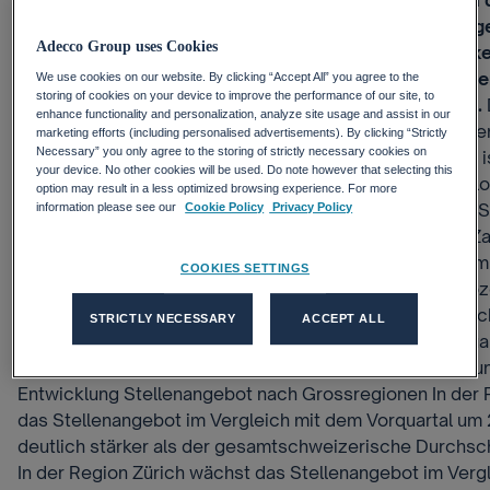
gesamtschweizerischen Durchschnitt liegt. Entgegen
Trend nimmt der Stellenmarkt in der Region Zürich dag
Adecco Group uses Cookies
zum Vorjahr ab. Die einzelnen Berufsbereiche entwicke
unterschiedlich. Dies zeigt die wissenschaftlich fundi
We use cookies on our website. By clicking “Accept All” you agree to the
storing of cookies on your device to improve the performance of our site, to
Adecco Swiss Job Market Index der Universität Zürich.
enhance functionality and personalization, analyze site usage and assist in our
Job Market Index für den gesamtschweizerischen Stelle
marketing efforts (including personalised advertisements). By clicking “Strictly
Necessary” you only agree to the storing of strictly necessary cookies on
Vergleich mit dem Vorquartal um 11 Prozent an. Bedingt 
your device. No other cookies will be used. Do note however that selecting this
auch durch saisonale Effekte. Werden diese ausgeschlo
option may result in a less optimized browsing experience. For more
Stellenangebot nur schwach. Nachdem der Schweizer St
information please see our
Cookie Policy
Privacy Policy
Jahr 2016 wieder gewachsen ist, weisen die aktuellen Za
eine Konsolidierung auf gutem Niveau stattfindet. So n
COOKIES SETTINGS
Stellenmarkt auch im Jahresvergleich zu und liegt 9 Pro
Vorjahresniveau. Die Personalnachfrage legt mit untersc
STRICTLY NECESSARY
ACCEPT ALL
Deutlichkeit in fast allen Regionen zu und wächst im Qua
insbesondere im technischen Bereich, in der Industrie un
Entwicklung Stellenangebot nach Grossregionen In der 
das Stellenangebot im Vergleich mit dem Vorquartal um 
deutlich stärker als der gesamtschweizerische Durchsch
In der Region Zürich wächst das Stellenangebot im Verg