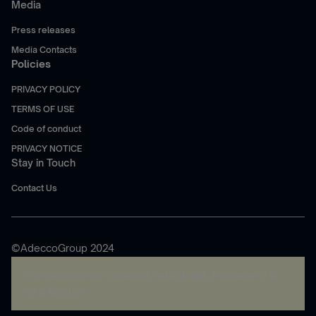
Media
Press releases
Media Contacts
Policies
PRIVACY POLICY
TERMS OF USE
Code of conduct
PRIVACY NOTICE
Stay in Touch
Contact Us
©AdeccoGroup 2024
A rendering error occurred:
re.toString(...).replaceAll is
not a function
.