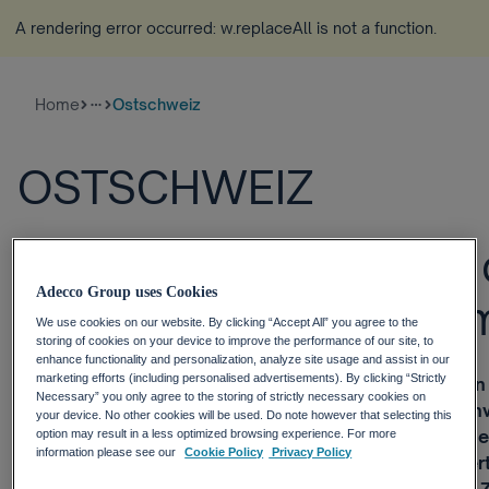
A rendering error occurred:
w.replaceAll is not a function
.
Home
Ostschweiz
more_horiz
OSTSCHWEIZ
Stabile Nachfrage auf
Adecco Group uses Cookies
Ostschweizer Stellen
We use cookies on our website. By clicking “Accept All” you agree to the
storing of cookies on your device to improve the performance of our site, to
enhance functionality and personalization, analyze site usage and assist in our
marketing efforts (including personalised advertisements). By clicking “Strictly
Zürich, 06. April 2018 – Die Zahl der ausgeschriebenen
Necessary” you only agree to the storing of strictly necessary cookies on
Ostschweiz bleibt im Vergleich zum Vorjahr nahezu unv
your device. No other cookies will be used. Do note however that selecting this
liegt die Ostschweiz unter dem gesamtschweizerische
option may result in a less optimized browsing experience. For more
information please see our
Cookie Policy
Privacy Policy
Plus 4 Prozent. Dies zeigt die wissenschaftlich fundie