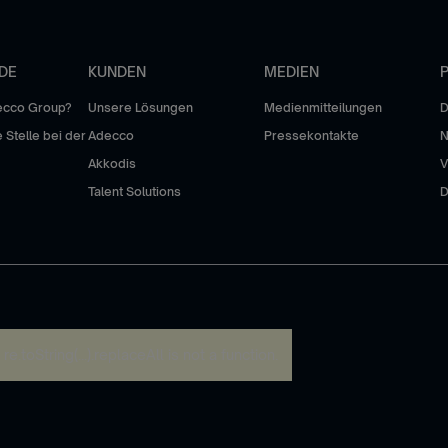
DE
KUNDEN
MEDIEN
P
ecco Group?
Unsere Lösungen
Medienmitteilungen
D
 Stelle bei der
Adecco
Pressekontakte
Akkodis
V
Talent Solutions
D
:
re.toString(...).replaceAll is not a function
.