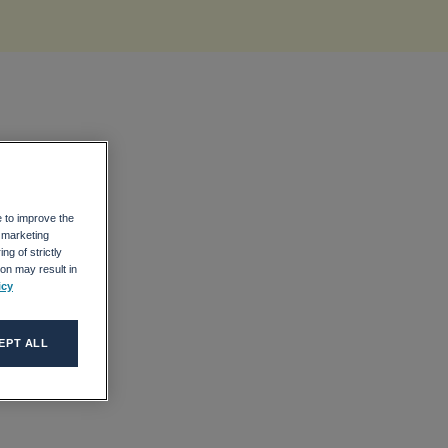
e to improve the
r marketing
ng of strictly
on may result in
icy
EPT ALL