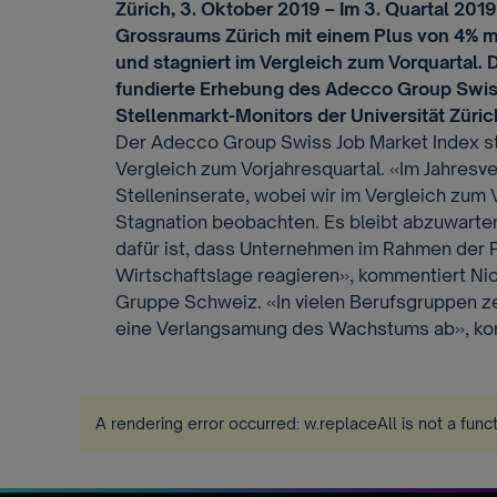
Zürich, 3. Oktober 2019 – Im 3. Quartal 201
Grossraums Zürich mit einem Plus von 4% m
und stagniert im Vergleich zum Vorquartal. 
fundierte Erhebung des Adecco Group Swis
Stellenmarkt-Monitors der Universität Züric
Der Adecco Group Swiss Job Market Index st
Vergleich zum Vorjahresquartal. «Im Jahresv
Stelleninserate, wobei wir im Vergleich zum 
Stagnation beobachten. Es bleibt abzuwarten
dafür ist, dass Unternehmen im Rahmen der 
Wirtschaftslage reagieren», kommentiert Ni
Gruppe Schweiz. «In vielen Berufsgruppen ze
eine Verlangsamung des Wachstums ab», ko
A rendering error occurred:
w.replaceAll is not a func