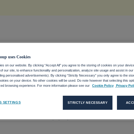
ICH
oup uses Cookies
s on our website. By clicking “Accept All” you agree to the storing of cookies on your devic
f our site, to enhance functionality and personalization, analyze site usage and assist in ou
hweizweit
uding personalised advertisements). By clicking “Strictly Necessary” you only agree to the stori
kies on your device. No other cookies will be used. Do note however that selecting this opti
Stellenmarkt mit
ized browsing experience. For more information please see our
Cookie Policy
Privacy Pol
S SETTINGS
STRICTLY NECESSARY
ACC
 am deutlichsten zurückgegangen