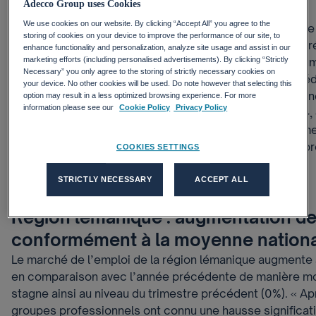
Adecco Group uses Cookies
l’Université de Zurich.
We use cookies on our website. By clicking “Accept All” you agree to the
L’Adecco Group Swiss Job Market Index a progressé de
storing of cookies on your device to improve the performance of our site, to
de 2019 par rapport au même trimestre de l’exercice pr
enhance functionality and personalization, analyze site usage and assist in our
comparaison annuelle, le nombre d’offres d’emploi aug
marketing efforts (including personalised advertisements). By clicking “Strictly
Necessary” you only agree to the storing of strictly necessary cookies on
stagnation est observée par rapport au trimestre précéden
your device. No other cookies will be used. Do note however that selecting this
cette recherche de personnel constitue un premier sign
option may result in a less optimized browsing experience. For more
information please see our
Cookie Policy
Privacy Policy
entreprises à l’incertitude de la situation économique 
Burth, CEO du Groupe Adecco Suisse. « Un ralentissem
la croissance se dessine dans de nombreux secteurs pr
COOKIES SETTINGS
commente Anna von Ow.
STRICTLY NECESSARY
ACCEPT ALL
Région lémanique : augmentation d
conformément à la moyenne nationa
Le marché de l’emploi de la région lémanique augmente 
en comparaison avec l’année précédente de manière m
stagne ainsi au niveau du trimestre précédent (0%). « Ap
groupes professionnels ont connu une hausse significat